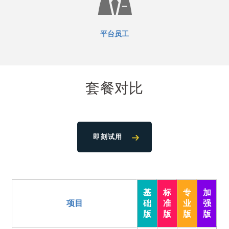
平台员工
套餐对比
即刻试用
基
标
专
加
项目
础
准
业
强
版
版
版
版